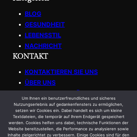
BLOG
GESUNDHEIT
LEBENSSTIL
NACHRICHT
KONTAKT
KONTAKTIEREN SIE UNS
ÜBER UNS
SCHREIBEN SIE FÜR UNS
Um Ihnen ein benutzerfreundliches und sicheres
Get in Touch
Nutzungserlebnis auf gedankenfensters zu ermöglichen,
setzen wir Cookies ein. Dabei handelt es sich um kleine
Textdateien, die temporär auf Ihrem Endgerät gespeichert
General
:
werden. Cookies helfen uns dabei, technische Funktionen der
Website bereitzustellen, die Performance zu analysieren sowie
info.gedankenfensters@gmail.com
Inhalte zielgerichtet zu verbessern. Einige Cookies sind für den