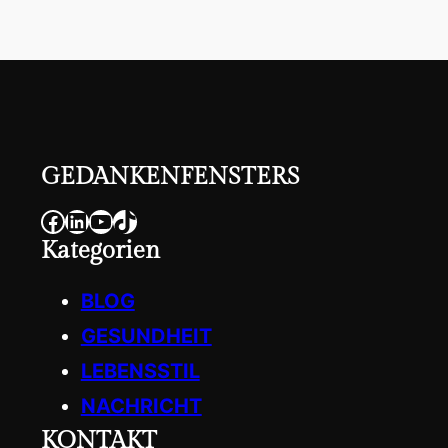
r
c
h
GEDANKENFENSTERS
Facebook
LinkedIn
YouTube
TikTok
Kategorien
BLOG
GESUNDHEIT
LEBENSSTIL
NACHRICHT
KONTAKT