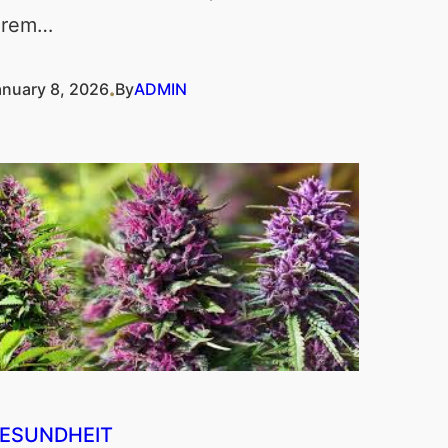
hrem…
.
anuary 8, 2026
By
ADMIN
ESUNDHEIT