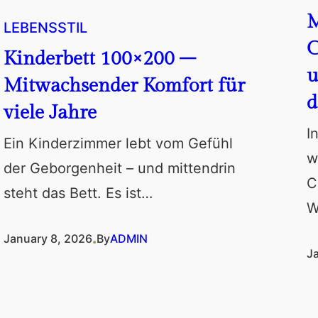
M
LEBENSSTIL
C
Kinderbett 100×200 –
u
Mitwachsender Komfort für
d
viele Jahre
I
Ein Kinderzimmer lebt vom Gefühl
w
der Geborgenheit – und mittendrin
C
steht das Bett. Es ist…
W
.
January 8, 2026
By
ADMIN
J