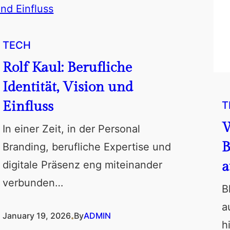
TECH
Rolf Kaul: Berufliche
Identität, Vision und
Einfluss
T
W
In einer Zeit, in der Personal
B
Branding, berufliche Expertise und
a
digitale Präsenz eng miteinander
verbunden…
B
a
.
January 19, 2026
By
ADMIN
h