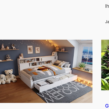
I
J
G