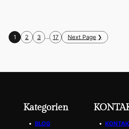
…
1
2
3
17
Next Page
Kategorien
KONTA
BLOG
KONTAK