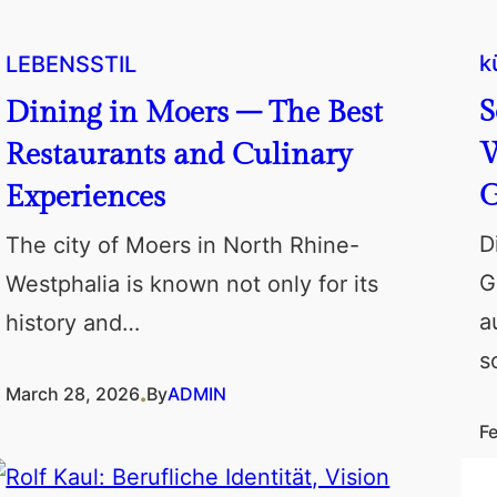
k
LEBENSSTIL
S
Dining in Moers – The Best
W
Restaurants and Culinary
G
Experiences
D
The city of Moers in North Rhine-
G
Westphalia is known not only for its
a
history and…
s
.
March 28, 2026
By
ADMIN
F