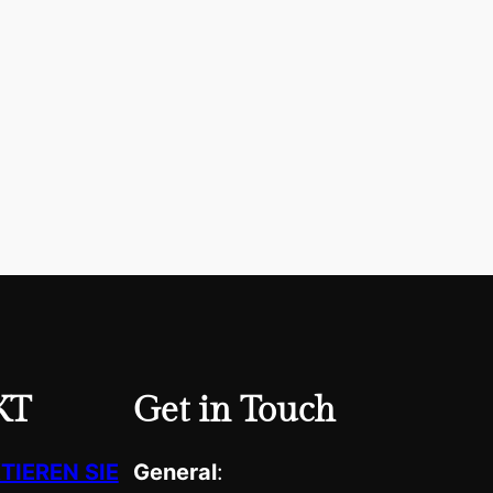
KT
Get in Touch
TIEREN SIE
General
: