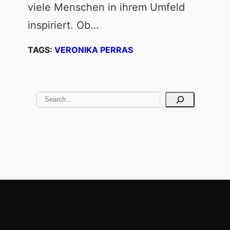
viele Menschen in ihrem Umfeld
inspiriert. Ob…
TAGS:
VERONIKA PERRAS
S
e
a
r
c
h