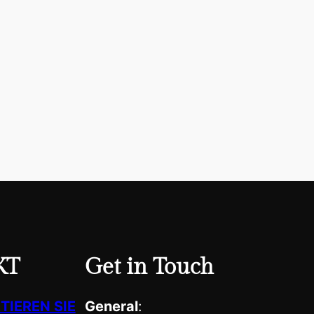
KT
Get in Touch
TIEREN SIE
General
: