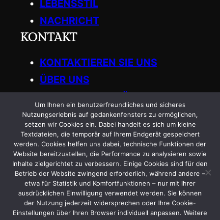
LEBENSSTIL
NACHRICHT
KONTAKT
KONTAKTIEREN SIE UNS
ÜBER UNS
SCHREIBEN SIE FÜR UNS
Um Ihnen ein benutzerfreundliches und sicheres
Get in Touch
Nutzungserlebnis auf gedankenfensters zu ermöglichen,
setzen wir Cookies ein. Dabei handelt es sich um kleine
Textdateien, die temporär auf Ihrem Endgerät gespeichert
General
:
werden. Cookies helfen uns dabei, technische Funktionen der
Website bereitzustellen, die Performance zu analysieren sowie
info.gedankenfensters@gmail.com
Inhalte zielgerichtet zu verbessern. Einige Cookies sind für den
Betrieb der Website zwingend erforderlich, während andere –
etwa für Statistik und Komfortfunktionen – nur mit Ihrer
ausdrücklichen Einwilligung verwendet werden. Sie können
der Nutzung jederzeit widersprechen oder Ihre Cookie-
Einstellungen über Ihren Browser individuell anpassen. Weitere