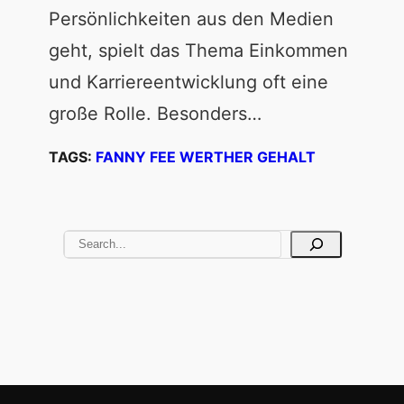
Persönlichkeiten aus den Medien
geht, spielt das Thema Einkommen
und Karriereentwicklung oft eine
große Rolle. Besonders…
TAGS:
FANNY FEE WERTHER GEHALT
S
e
a
r
c
h