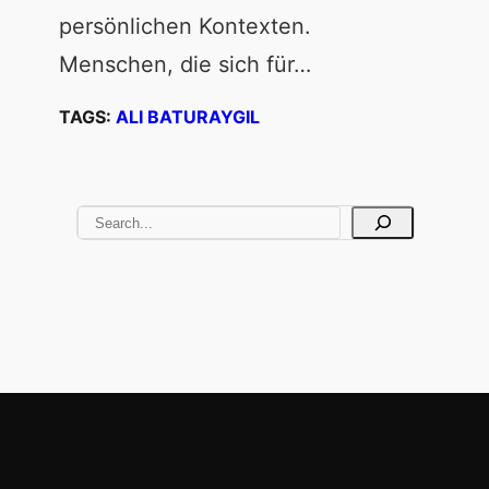
persönlichen Kontexten.
Menschen, die sich für…
TAGS:
ALI BATURAYGIL
S
e
a
r
c
h