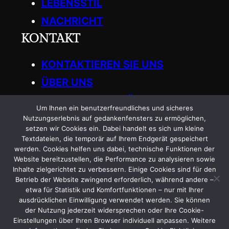
LEBENSSTIL
NACHRICHT
KONTAKT
KONTAKTIEREN SIE UNS
ÜBER UNS
SCHREIBEN SIE FÜR UNS
Um Ihnen ein benutzerfreundliches und sicheres
Get in Touch
Nutzungserlebnis auf gedankenfensters zu ermöglichen,
setzen wir Cookies ein. Dabei handelt es sich um kleine
Textdateien, die temporär auf Ihrem Endgerät gespeichert
General
:
werden. Cookies helfen uns dabei, technische Funktionen der
Website bereitzustellen, die Performance zu analysieren sowie
info.gedankenfensters@gmail.com
Inhalte zielgerichtet zu verbessern. Einige Cookies sind für den
Betrieb der Website zwingend erforderlich, während andere –
etwa für Statistik und Komfortfunktionen – nur mit Ihrer
ausdrücklichen Einwilligung verwendet werden. Sie können
der Nutzung jederzeit widersprechen oder Ihre Cookie-
Einstellungen über Ihren Browser individuell anpassen. Weitere