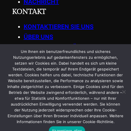
NACHRICHT
KONTAKT
KONTAKTIEREN SIE UNS
ÜBER UNS
SCHREIBEN SIE FÜR UNS
Um Ihnen ein benutzerfreundliches und sicheres
Get in Touch
Nutzungserlebnis auf gedankenfensters zu ermöglichen,
setzen wir Cookies ein. Dabei handelt es sich um kleine
Textdateien, die temporär auf Ihrem Endgerät gespeichert
General
:
werden. Cookies helfen uns dabei, technische Funktionen der
Website bereitzustellen, die Performance zu analysieren sowie
info.gedankenfensters@gmail.com
Inhalte zielgerichtet zu verbessern. Einige Cookies sind für den
Betrieb der Website zwingend erforderlich, während andere –
etwa für Statistik und Komfortfunktionen – nur mit Ihrer
ausdrücklichen Einwilligung verwendet werden. Sie können
der Nutzung jederzeit widersprechen oder Ihre Cookie-
Einstellungen über Ihren Browser individuell anpassen. Weitere
Informationen finden Sie in unserer Cookie-Richtlinie.
Copyright © 2025
|
GEDANKENFENSTERS
Akzeptiere alles