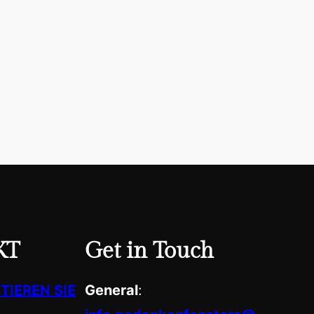
KT
Get in Touch
TIEREN SIE
General
: