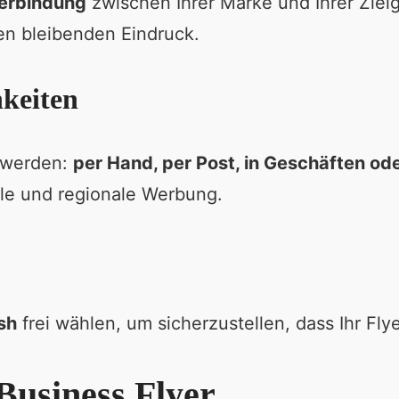
erbindung
zwischen Ihrer Marke und Ihrer Ziel
en bleibenden Eindruck.
hkeiten
t werden:
per Hand, per Post, in Geschäften od
ale und regionale Werbung.
sh
frei wählen, um sicherzustellen, dass Ihr Fly
 Business Flyer